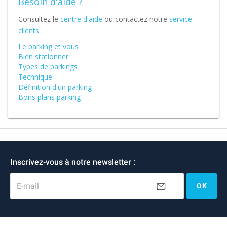
Besoin d'aide ?
Consultez le
centre d'aide
ou contactez notre
service
clients
.
Le parking et vous
Bien stationner
Types de parkings
Technique
Définition d'un parking
Bons plans parking
Inscrivez-vous à notre newsletter :
E-mail
OK