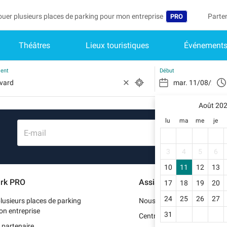
ouer plusieurs places de parking pour mon entreprise
Parte
PRO
Théâtres
Lieux touristiques
Événement
Langue
Deveni
Mo
Belgique (FR)
Accéd
ment
Début
België (NL)
Vo
In
Août 20
Deutschland (D
lu
ma
me
je
Mo
España (ES)
E-mail
Me
International (E
3
4
5
6
Me
10
11
12
13
Italia (IT)
rk PRO
Assistance
17
18
19
20
Me
Nederlands (NL
24
25
26
27
lusieurs places de parking
Nous contacter
Portugal (PT)
on entreprise
31
Centre d'aide
 partenaire