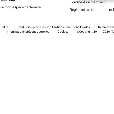
Schweiz (DE)
Comment ça marche ?
r à mon espace partenaire
Régler votre stationnemen
Suisse (FR)
tialité
|
Conditions générales d'utilisation et mentions légales
|
Référenceme
|
Informations précontractuelles
|
Cookies
|
©Copyright 2014 - 2026. To