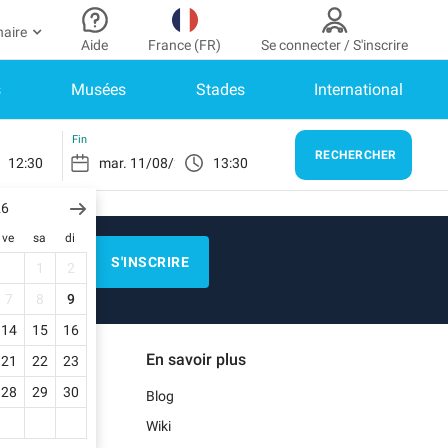
naire
Aide
France (FR)
Se connecter / S'inscrire
s
Musées
Stades
International
r partenaire
n Compte
Besoin d’aide ?
er à mon espace partenaire
Comment ça marche ?
SE CONNECTER
Fin
RECHERCHER
12:30
13:30
Centre d’aide
us n’avez pas encore de compte ?
scrivez-vous.
26
E)
Guide de stationnement
ve
sa
di
n profil
Nous contacter
S'INSCRIRE
1
2
s réservations
N)
Blog
7
8
9
s informations de paiement
14
15
16
Notre application mobile
En savoir plus
21
22
23
s factures
)
28
29
30
Blog
Wiki