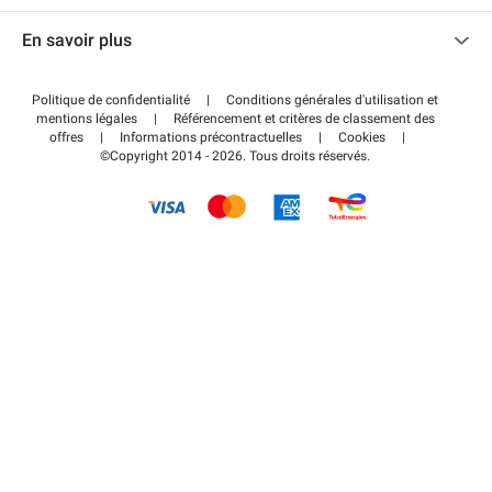
Nous contacter
Accéder à mon espace partenaire
En savoir plus
Centre d'aide
Blog
Comment ça marche ?
Politique de confidentialité
|
Conditions générales d'utilisation et
Wiki
mentions légales
|
Référencement et critères de classement des
Régler votre stationnement FLOW
offres
|
Informations précontractuelles
|
Cookies
|
Guide du stationnement
©Copyright 2014 - 2026. Tous droits réservés.