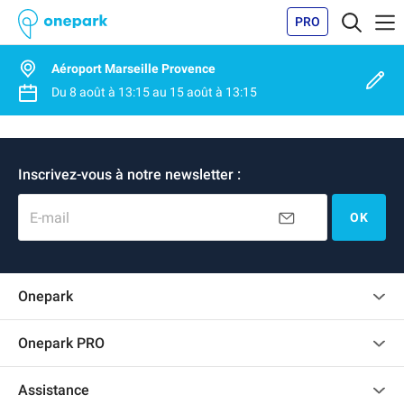
PRO
Aéroport Marseille Provence
Du
8 août
à
13:15
au
15 août
à
13:15
Inscrivez-vous à notre newsletter :
E-mail
OK
Onepark
Charte des avis clients
Onepark PRO
Recrutement
Louer plusieurs places de parking pour mon entreprise
Assistance
Devenir partenaire