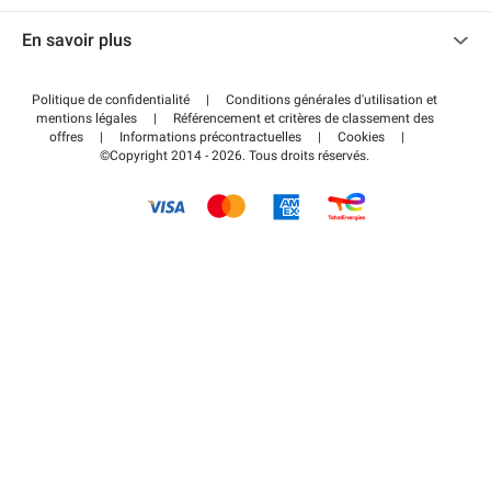
Nous contacter
Accéder à mon espace partenaire
En savoir plus
Centre d'aide
Blog
Comment ça marche ?
Politique de confidentialité
|
Conditions générales d'utilisation et
Wiki
mentions légales
|
Référencement et critères de classement des
Régler votre stationnement FLOW
offres
|
Informations précontractuelles
|
Cookies
|
Guide du stationnement
©Copyright 2014 - 2026. Tous droits réservés.