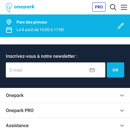
PRO
Parc des princes
Le
8 août
de
16:00
à
17:00
Inscrivez-vous à notre newsletter :
E-mail
OK
Onepark
Charte des avis clients
Onepark PRO
Recrutement
Louer plusieurs places de parking pour mon entreprise
Assistance
Devenir partenaire