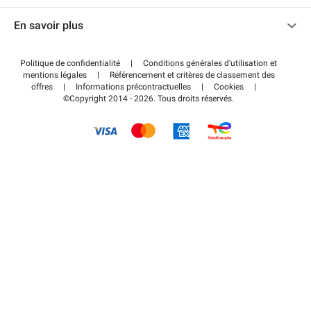
Nous contacter
Accéder à mon espace partenaire
En savoir plus
Centre d'aide
Blog
Comment ça marche ?
Politique de confidentialité
|
Conditions générales d'utilisation et
Wiki
mentions légales
|
Référencement et critères de classement des
Régler votre stationnement FLOW
offres
|
Informations précontractuelles
|
Cookies
|
Guide du stationnement
©Copyright 2014 - 2026. Tous droits réservés.