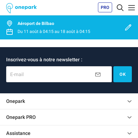
PRO
Aéroport de Bilbao
Du
11 août
à
04:15
au
18 août
à
04:15
Inscrivez-vous à notre newsletter :
E-mail
OK
Onepark
Charte des avis clients
Onepark PRO
Recrutement
Louer plusieurs places de parking pour mon entreprise
Assistance
Devenir partenaire