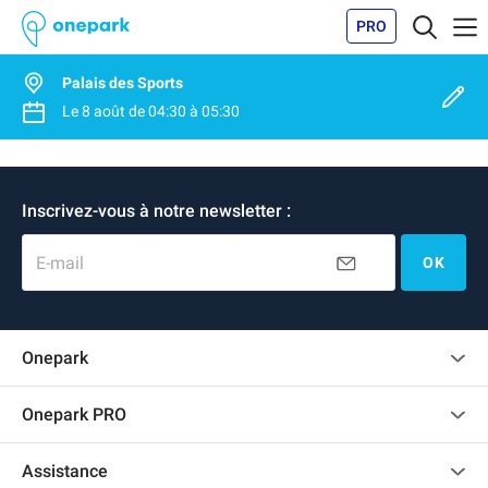
PRO
Palais des Sports
Le
8 août
de
04:30
à
05:30
Inscrivez-vous à notre newsletter :
E-mail
OK
Onepark
Charte des avis clients
Onepark PRO
Recrutement
Louer plusieurs places de parking pour mon entreprise
Assistance
Devenir partenaire