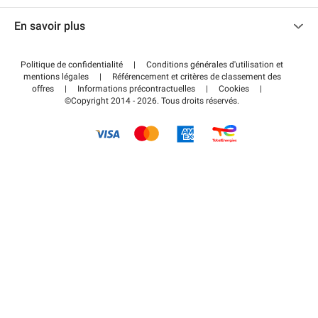
Nous contacter
Accéder à mon espace partenaire
En savoir plus
Centre d'aide
Blog
Comment ça marche ?
Politique de confidentialité
|
Conditions générales d'utilisation et
Wiki
mentions légales
|
Référencement et critères de classement des
Régler votre stationnement FLOW
offres
|
Informations précontractuelles
|
Cookies
|
Guide du stationnement
©Copyright 2014 - 2026. Tous droits réservés.