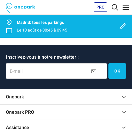
PRO
Madrid: tous les parkings
Le
10 août
de
08:45
à
09:45
Inscrivez-vous à notre newsletter :
E-mail
OK
Onepark
Charte des avis clients
Onepark PRO
Recrutement
Louer plusieurs places de parking pour mon entreprise
Assistance
Devenir partenaire