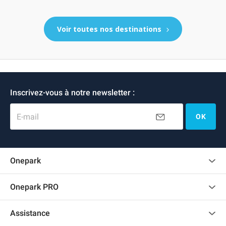
Voir toutes nos destinations
Inscrivez-vous à notre newsletter :
E-mail
OK
Onepark
Charte des avis clients
Onepark PRO
Recrutement
Louer plusieurs places de parking pour mon entreprise
Assistance
Devenir partenaire