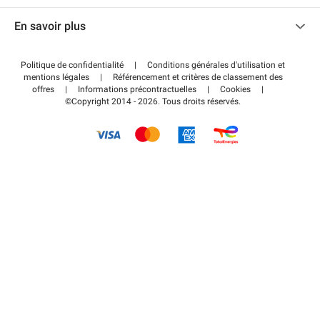
Nous contacter
Accéder à mon espace partenaire
En savoir plus
Centre d'aide
Blog
Comment ça marche ?
Politique de confidentialité
|
Conditions générales d'utilisation et
Wiki
mentions légales
|
Référencement et critères de classement des
Régler votre stationnement FLOW
offres
|
Informations précontractuelles
|
Cookies
|
Guide du stationnement
©Copyright 2014 - 2026. Tous droits réservés.