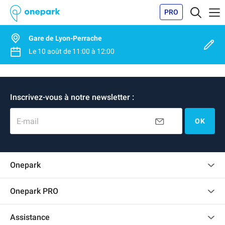
PRO
Gare de Lyon-Perrache
Le
10 août
de
11:00
à
12:00
Inscrivez-vous à notre newsletter :
E-mail
OK
Onepark
Charte des avis clients
Onepark PRO
Recrutement
Louer plusieurs places de parking pour mon entreprise
Assistance
Devenir partenaire