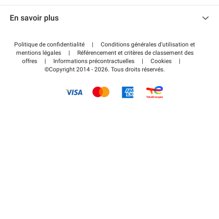
Nous contacter
Accéder à mon espace partenaire
En savoir plus
Centre d'aide
Blog
Comment ça marche ?
Politique de confidentialité
|
Conditions générales d'utilisation et
Wiki
mentions légales
|
Référencement et critères de classement des
Régler votre stationnement FLOW
offres
|
Informations précontractuelles
|
Cookies
|
Guide du stationnement
©Copyright 2014 - 2026. Tous droits réservés.