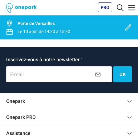
PRO
Porte de Versailles
Le
10 août
de
14:30
à
15:30
Inscrivez-vous à notre newsletter :
E-mail
OK
Onepark
Charte des avis clients
Onepark PRO
Recrutement
Louer plusieurs places de parking pour mon entreprise
Assistance
Devenir partenaire