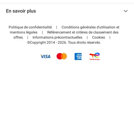
Nous contacter
Accéder à mon espace partenaire
En savoir plus
Centre d'aide
Blog
Comment ça marche ?
Politique de confidentialité
|
Conditions générales d'utilisation et
Wiki
mentions légales
|
Référencement et critères de classement des
Régler votre stationnement FLOW
offres
|
Informations précontractuelles
|
Cookies
|
Guide du stationnement
©Copyright 2014 - 2026. Tous droits réservés.