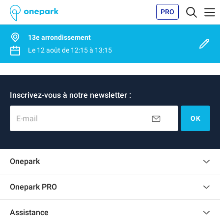
PRO
13e arrondissement
Le
12 août
de
12:15
à
13:15
Inscrivez-vous à notre newsletter :
E-mail
OK
Onepark
Charte des avis clients
Onepark PRO
Recrutement
Louer plusieurs places de parking pour mon entreprise
Assistance
Devenir partenaire