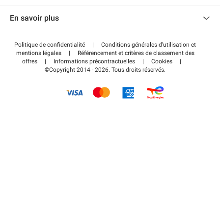
Nous contacter
Accéder à mon espace partenaire
En savoir plus
Centre d'aide
Blog
Comment ça marche ?
Politique de confidentialité
|
Conditions générales d'utilisation et
Wiki
mentions légales
|
Référencement et critères de classement des
Régler votre stationnement FLOW
offres
|
Informations précontractuelles
|
Cookies
|
Guide du stationnement
©Copyright 2014 - 2026. Tous droits réservés.