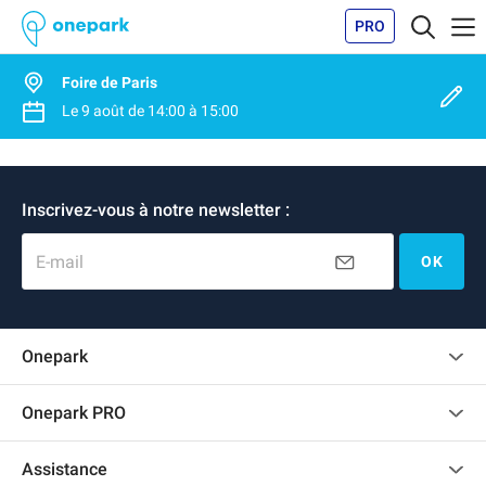
PRO
Foire de Paris
Le
9 août
de
14:00
à
15:00
Inscrivez-vous à notre newsletter :
E-mail
OK
Onepark
Charte des avis clients
Onepark PRO
Recrutement
Louer plusieurs places de parking pour mon entreprise
Assistance
Devenir partenaire