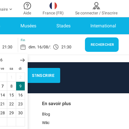
naire
Aide
France (FR)
Se connecter / S'inscrire
s
Musées
Stades
International
r partenaire
n Compte
Besoin d’aide ?
er à mon espace partenaire
Comment ça marche ?
SE CONNECTER
Fin
RECHERCHER
21:30
21:30
Centre d’aide
us n’avez pas encore de compte ?
scrivez-vous.
26
E)
Guide de stationnement
ve
sa
di
n profil
Nous contacter
S'INSCRIRE
1
2
s réservations
N)
Blog
7
8
9
s informations de paiement
14
15
16
Notre application mobile
En savoir plus
21
22
23
s factures
)
28
29
30
Blog
Wiki