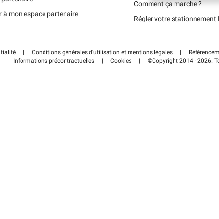
Schweiz (DE)
Comment ça marche ?
r à mon espace partenaire
Régler votre stationnemen
Suisse (FR)
tialité
|
Conditions générales d'utilisation et mentions légales
|
Référenceme
|
Informations précontractuelles
|
Cookies
|
©Copyright 2014 - 2026. To