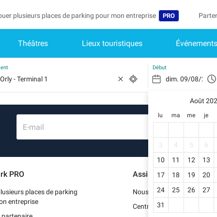
ouer plusieurs places de parking pour mon entreprise
Parte
PRO
Théâtres
Lieux touristiques
Événement
Langue
Deveni
Mo
Belgique (FR)
Accéd
ment
Début
België (NL)
Vo
In
Août 20
Deutschland (D
lu
ma
me
je
Mo
España (ES)
E-mail
Me
International (E
3
4
5
6
Me
10
11
12
13
Italia (IT)
rk PRO
Assistance
17
18
19
20
Me
Nederlands (NL
24
25
26
27
lusieurs places de parking
Nous contacter
Portugal (PT)
on entreprise
31
Centre d'aide
 partenaire