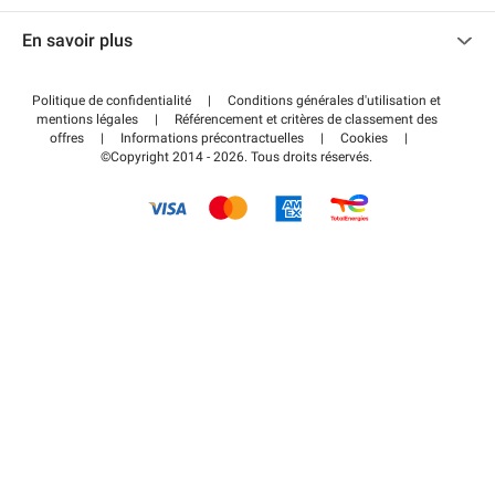
Nous contacter
Accéder à mon espace partenaire
En savoir plus
Centre d'aide
Blog
Comment ça marche ?
Politique de confidentialité
|
Conditions générales d'utilisation et
Wiki
mentions légales
|
Référencement et critères de classement des
Régler votre stationnement FLOW
offres
|
Informations précontractuelles
|
Cookies
|
Guide du stationnement
©Copyright 2014 - 2026. Tous droits réservés.