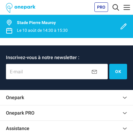
PRO
Stade Pierre Mauroy
Le
10 août
de
14:30
à
15:30
Inscrivez-vous à notre newsletter :
E-mail
OK
Onepark
Charte des avis clients
Onepark PRO
Recrutement
Louer plusieurs places de parking pour mon entreprise
Assistance
Devenir partenaire