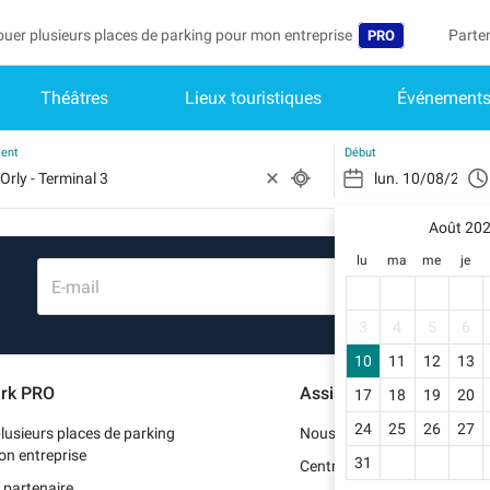
ouer plusieurs places de parking pour mon entreprise
Parte
PRO
Théâtres
Lieux touristiques
Événement
Langue
Deveni
Mo
Belgique (FR)
Accéd
ment
Début
België (NL)
Vo
In
Août 20
Deutschland (D
lu
ma
me
je
Mo
España (ES)
E-mail
Me
International (E
3
4
5
6
Me
10
11
12
13
Italia (IT)
rk PRO
Assistance
17
18
19
20
Me
Nederlands (NL
24
25
26
27
lusieurs places de parking
Nous contacter
Portugal (PT)
on entreprise
31
Centre d'aide
 partenaire