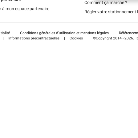
Schweiz (DE)
Comment ça marche ?
r à mon espace partenaire
Régler votre stationnemen
Suisse (FR)
tialité
|
Conditions générales d'utilisation et mentions légales
|
Référenceme
|
Informations précontractuelles
|
Cookies
|
©Copyright 2014 - 2026. To