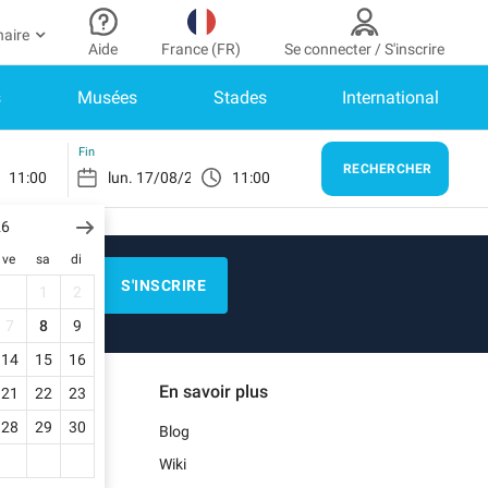
naire
Aide
France (FR)
Se connecter / S'inscrire
s
Musées
Stades
International
r partenaire
n Compte
Besoin d’aide ?
er à mon espace partenaire
Comment ça marche ?
SE CONNECTER
Fin
RECHERCHER
11:00
11:00
Centre d’aide
us n’avez pas encore de compte ?
scrivez-vous.
26
E)
Guide de stationnement
ve
sa
di
n profil
Nous contacter
S'INSCRIRE
1
2
s réservations
N)
Blog
7
8
9
s informations de paiement
14
15
16
Notre application mobile
En savoir plus
21
22
23
s factures
)
28
29
30
Blog
Wiki