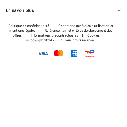
Nous contacter
Accéder à mon espace partenaire
En savoir plus
Centre d'aide
Blog
Comment ça marche ?
Politique de confidentialité
|
Conditions générales d'utilisation et
Wiki
mentions légales
|
Référencement et critères de classement des
Régler votre stationnement FLOW
offres
|
Informations précontractuelles
|
Cookies
|
Guide du stationnement
©Copyright 2014 - 2026. Tous droits réservés.