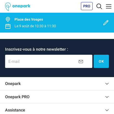
PRO
Place des Vosges
Le
9 août
de
10:30
à
11:30
Inscrivez-vous à notre newsletter :
E-mail
OK
Onepark
Charte des avis clients
Onepark PRO
Recrutement
Louer plusieurs places de parking pour mon entreprise
Assistance
Devenir partenaire