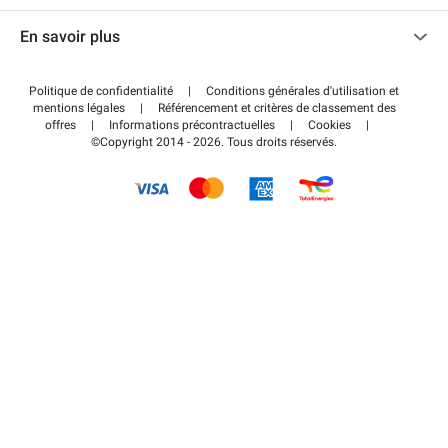
Nous contacter
Accéder à mon espace partenaire
En savoir plus
Centre d'aide
Blog
Comment ça marche ?
Politique de confidentialité
|
Conditions générales d'utilisation et
Wiki
mentions légales
|
Référencement et critères de classement des
Régler votre stationnement FLOW
offres
|
Informations précontractuelles
|
Cookies
|
Guide du stationnement
©Copyright 2014 - 2026. Tous droits réservés.