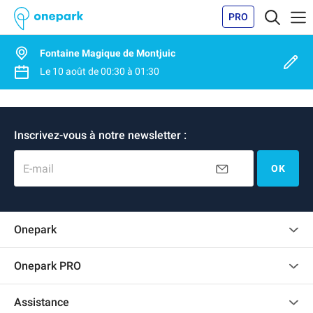
PRO
Fontaine Magique de Montjuic
Le
10 août
de
00:30
à
01:30
Inscrivez-vous à notre newsletter :
E-mail
OK
Onepark
Charte des avis clients
Onepark PRO
Recrutement
Louer plusieurs places de parking pour mon entreprise
Assistance
Devenir partenaire