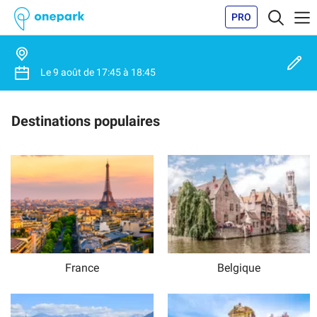
PRO
Le
9 août
de
17:45
à
18:45
Destinations populaires
France
Belgique