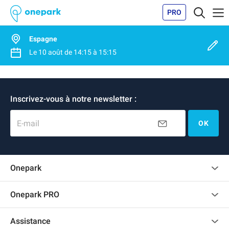
PRO
Espagne
Le
10 août
de
14:15
à
15:15
Inscrivez-vous à notre newsletter :
E-mail
OK
Onepark
Charte des avis clients
Onepark PRO
Recrutement
Louer plusieurs places de parking pour mon entreprise
Assistance
Devenir partenaire