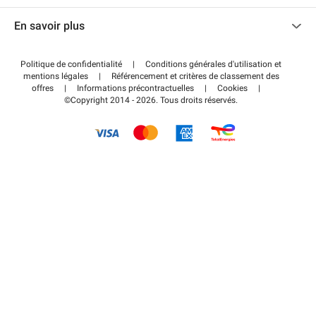
Nous contacter
Accéder à mon espace partenaire
En savoir plus
Centre d'aide
Blog
Comment ça marche ?
Politique de confidentialité
|
Conditions générales d'utilisation et
Wiki
mentions légales
|
Référencement et critères de classement des
Régler votre stationnement FLOW
offres
|
Informations précontractuelles
|
Cookies
|
Guide du stationnement
©Copyright 2014 - 2026. Tous droits réservés.