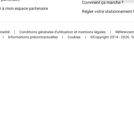
Schweiz (DE)
Comment ça marche ?
r à mon espace partenaire
Régler votre stationnemen
Suisse (FR)
tialité
|
Conditions générales d'utilisation et mentions légales
|
Référenceme
|
Informations précontractuelles
|
Cookies
|
©Copyright 2014 - 2026. To