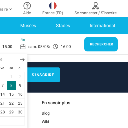
naire
Aide
France (FR)
Se connecter / S'inscrire
s
Musées
Stades
International
r partenaire
n Compte
Besoin d’aide ?
er à mon espace partenaire
Comment ça marche ?
SE CONNECTER
Fin
RECHERCHER
15:00
16:00
Centre d’aide
us n’avez pas encore de compte ?
scrivez-vous.
26
E)
Guide de stationnement
ve
sa
di
n profil
Nous contacter
S'INSCRIRE
1
2
s réservations
N)
Blog
7
8
9
s informations de paiement
14
15
16
Notre application mobile
En savoir plus
21
22
23
s factures
)
28
29
30
Blog
Wiki