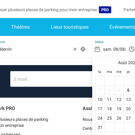
ouer plusieurs places de parking pour mon entreprise
Parte
PRO
Théâtres
Lieux touristiques
Événement
Langue
Deveni
Mo
Belgique (FR)
Accéd
ment
Début
België (NL)
Vo
In
Août 20
Deutschland (D
lu
ma
me
je
Mo
España (ES)
E-mail
Me
International (E
3
4
5
6
Me
10
11
12
13
Italia (IT)
rk PRO
Assistance
17
18
19
20
Me
Nederlands (NL
24
25
26
27
lusieurs places de parking
Nous contacter
Portugal (PT)
on entreprise
31
Centre d'aide
 partenaire