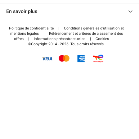
Nous contacter
Accéder à mon espace partenaire
En savoir plus
Centre d'aide
Blog
Comment ça marche ?
Politique de confidentialité
|
Conditions générales d'utilisation et
Wiki
mentions légales
|
Référencement et critères de classement des
Régler votre stationnement FLOW
offres
|
Informations précontractuelles
|
Cookies
|
Guide du stationnement
©Copyright 2014 - 2026. Tous droits réservés.