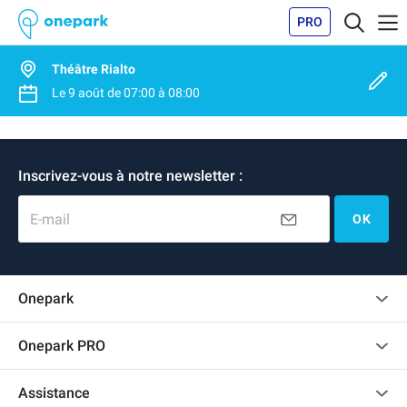
PRO
Théâtre Rialto
Le
9 août
de
07:00
à
08:00
Inscrivez-vous à notre newsletter :
E-mail
OK
Onepark
Charte des avis clients
Onepark PRO
Recrutement
Louer plusieurs places de parking pour mon entreprise
Assistance
Devenir partenaire