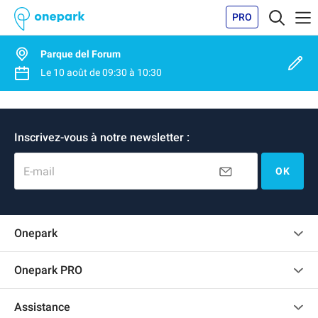
PRO
Parque del Forum
Le
10 août
de
09:30
à
10:30
Inscrivez-vous à notre newsletter :
E-mail
OK
Onepark
Charte des avis clients
Onepark PRO
Recrutement
Louer plusieurs places de parking pour mon entreprise
Assistance
Devenir partenaire