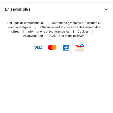
Nous contacter
Accéder à mon espace partenaire
En savoir plus
Centre d'aide
Blog
Comment ça marche ?
Politique de confidentialité
|
Conditions générales d'utilisation et
Wiki
mentions légales
|
Référencement et critères de classement des
Régler votre stationnement FLOW
offres
|
Informations précontractuelles
|
Cookies
|
Guide du stationnement
©Copyright 2014 - 2026. Tous droits réservés.