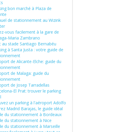
ts
king bon marché à Plaza de
ente
uel de stationnement au Wizink
ter
ez-vous facilement à la gare de
aga-Maria Zambrano
c au stade Santiago Bernabéu
ing à Santa Justa : votre guide de
tionnement
port de Alicante-Elche: guide du
tionnement
oport de Malaga: guide du
tionnement
oport de Josep Tarradellas
elona-El Prat: trouver le parking
l
vez un parking à l'aéroport Adolfo
ez Madrid Barajas, le guide idéal
de du stationnement à Bordeaux
de du stationnement à Nice
de du stationnement à Marseille