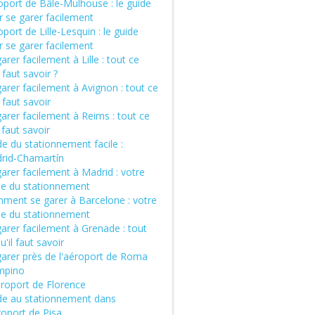
oport de Bâle-Mulhouse : le guide
r se garer facilement
port de Lille-Lesquin : le guide
r se garer facilement
arer facilement à Lille : tout ce
l faut savoir ?
arer facilement à Avignon : tout ce
l faut savoir
arer facilement à Reims : tout ce
l faut savoir
e du stationnement facile :
rid-Chamartín
arer facilement à Madrid : votre
de du stationnement
ment se garer à Barcelone : votre
de du stationnement
arer facilement à Grenade : tout
u'il faut savoir
garer près de l'aéroport de Roma
mpino
éroport de Florence
de au stationnement dans
roport de Pisa