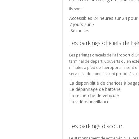
proche
Aéroport
Gare
parking
2E
touristique
Aéroport
de
Parking
de
d'événement
Ils sont :
et
de
Perpignan
Gare
Marne-
2F
Accessibles 24 heures sur 24 pour 
Bordeaux
de
la-
7 jours sur 7
Mérignac
Parking
Lille
Vallée
Sécurisés
Aéroport
Flandres
-
Parking
de
Chessy
Aéroport
Les parkings officiels de l’a
Roissy
TGV
de
CDG
Paris
Parking
Les parkings officiels de l'aéroport d'
-
Beauvais
Gare
terminal de départ. Couverts ou en extér
Terminal
de
minutes à pied de l'aéroport. Ils sont di
Parking
2G
Lyon-
services additionnels sont proposés c
Aéroport
Parking
Perrache
Marseille
La disponiblitié de chariots à bag
Aéroport
Provence
Le dépannage de batterie
de
Rechercher
La recherche de véhicule
Roissy
un
La vidéosurveillance
CDG
parking
-
de
Terminal
gare
3
Les parkings discount
Parking
Aéroport
Le stationnement de votre véhicule lors