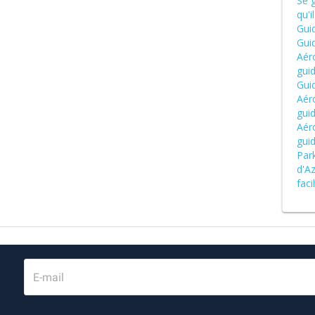
Se g
qu'i
Gui
Gui
Aér
gui
Gui
Aér
gui
Aéro
gui
Park
d'Az
fac
E-mail