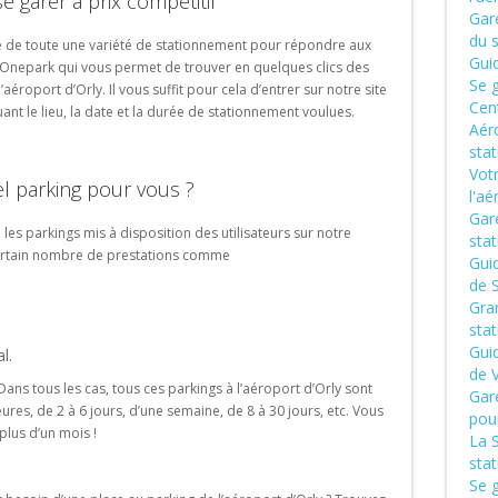
e garer à prix compétitif
Gar
du 
 de toute une variété de stationnement pour répondre aux
Gui
 Onepark qui vous permet de trouver en quelques clics des
Se g
éroport d’Orly. Il vous suffit pour cela d’entrer sur notre site
Cen
ant le lieu, la date et la durée de stationnement voulues.
Aér
sta
Vot
el parking pour vous ?
l'aé
Gare
 les parkings mis à disposition des utilisateurs sur notre
sta
certain nombre de prestations comme
Gui
de S
Gran
sta
Gui
l.
de 
ans tous les cas, tous ces parkings à l’aéroport d’Orly sont
Gar
ures, de 2 à 6 jours, d’une semaine, de 8 à 30 jours, etc. Vous
pour
lus d’un mois !
La 
sta
Se 