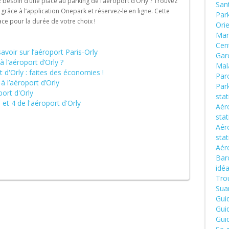
 besoin d’une place au parking de l’aéroport d’Orly ? Trouvez
San
 grâce à l’application Onepark et réservez-le en ligne. Cette
Par
ace pour la durée de votre choix !
Ori
Man
Cen
savoir sur l’aéroport Paris-Orly
Gar
 l’aéroport d’Orly ?
Mal
 d'Orly : faites des économies !
Par
 à l’aéroport d’Orly
Park
port d'Orly
sta
 et 4 de l'aéroport d'Orly
Aéro
sta
Aér
sta
Aér
Barc
idéa
Trou
Suar
Gui
Gui
Gui