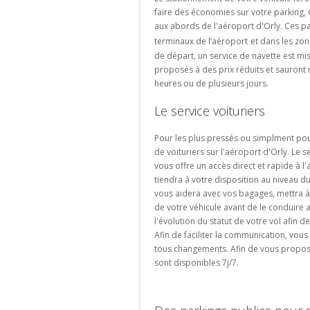
d'Orly
faire des économies sur votre parking,
-
aux abords de l'aéroport d'Orly. Ces pa
Terminal
terminaux de l’
aéroport
et dans les zon
1
de départ, un service de navette est mi
proposés à des prix réduits et sauront
Parking
heures ou de plusieurs jours.
Aéroport
d'Orly
Le service voituriers
-
Terminal
Pour les plus pressés ou simplment pou
2
de voituriers sur l'aéroport d'Orly. Le
Parking
vous offre un accès direct et rapide à l'
Aéroport
tiendra à votre disposition au niveau d
d'Orly
vous aidera avec vos bagages, mettra à 
-
de votre véhicule avant de le conduire 
Terminal
l'évolution du statut de votre vol afin d
3
Afin de faciliter la communication, vous
tous changements. Afin de vous proposer
Rechercher
sont disponibles 7j/7.
un
parking
d'aéroport