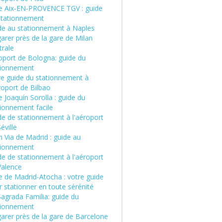
e Aix-EN-PROVENCE TGV : guide
stationnement
de au stationnement à Naples
arer près de la gare de Milan
trale
oport de Bologna: guide du
tionnement
re guide du stationnement à
roport de Bilbao
 Joaquín Sorolla : guide du
tionnement facile
de de stationnement à l'aéroport
éville
 Via de Madrid : guide au
tionnement
de de stationnement à l'aéroport
Valence
e de Madrid-Atocha : votre guide
 stationner en toute sérénité
Sagrada Familia: guide du
tionnement
garer près de la gare de Barcelone