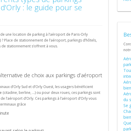
Schweiz (DE)
d’Orly : le guide pour se
Suisse (FR)
Bes
e une location de parking à l’aéroport de Paris-Orly
 Place de stationnement de l’aéroport, parkings d’hôtels,
Cons
s de stationnement s’offrent à vous.
not
Aér
park
Tout
alternative de choix aux parkings d’aéroport
int
Aéro
naux d’Orly Sud et d’Orly Ouest, les usagers bénéficient
bien
e (citadine, berline, …) ou pour deux roues, ces parkings sont
Aér
é de l’aéroport d’Orly. Ces parkings à l’aéroport d’Orly vous
du 
 terminaux grâce
Se g
Char
inute
bien
Quel
park
payant selon le parking).