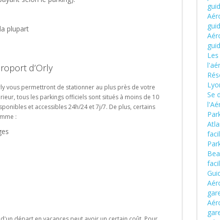
gui
Aéro
gui
la plupart
Aéro
gui
Les 
l'a
éroport d’Orly
Rése
Lyo
Orly vous permettront de stationner au plus près de votre
Se d
ieur, tous les parkings officiels sont situés à moins de 10
l'A
sponibles et accessibles 24h/24 et 7j/7. De plus, certains
Park
omme :
Atla
ages
fac
Park
Beau
fac
Gui
Aér
gar
Aéro
gar
 d'un départ en vacances peut avoir un certain coût. Pour