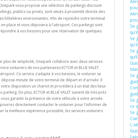
Aér
 Onepark vous propose une séléction de parkings discount
pou
rkings, publics ou privés,
sont situés à proximité directe des
Aéro
es hôtelières environnantes. Afin de rejoindre votre terminal
pou
s en place et vous déposera à l'aéroport. Ces parkings sont
Se g
 répondre à vos besoins pour une réservation de quelques
qu'i
Se g
qu'i
Se g
qu’i
r plus de simplicité, Onepark collabore avec deux services
Guid
 service voituriers de nos partenaires ECTOR et BLUE VALET
Mad
aéroport. Ce service s'adapte à vos besoins, le voiturier se
Se g
u dépose-minute de votre terminal de départ et d'arrivée. Il
gui
votre disposition un chariot et procédera à un état des lieux
Com
au parking. De plus, ECTOR et BLUE VALET suivent de très près
gui
e vous garantir la présence de votre véhicule à votre arrivée.
Se g
 pourrez directement contacter le voiturier pour l'informer de
ce q
 la meilleure expérience posssible, les services voituriers
Se 
Cia
L'a
Gui
l'aé