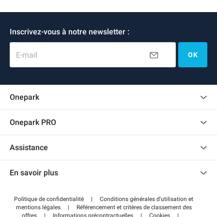
Inscrivez-vous à notre newsletter :
E-mail
OK
Onepark
Charte des avis clients
Onepark PRO
Recrutement
Louer plusieurs places de parking pour mon entreprise
Assistance
Devenir partenaire
Nous contacter
Accéder à mon espace partenaire
En savoir plus
Centre d'aide
Blog
Comment ça marche ?
Politique de confidentialité
|
Conditions générales d'utilisation et
Wiki
mentions légales
|
Référencement et critères de classement des
Régler votre stationnement FLOW
offres
|
Informations précontractuelles
|
Cookies
|