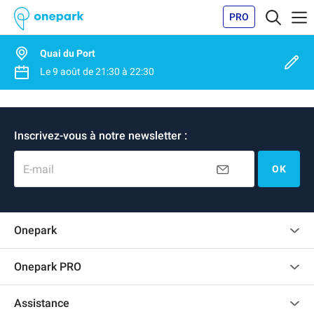
PRO
Quai du Port
Le
9 août
de
21:30
à
22:30
Inscrivez-vous à notre newsletter :
E-mail
OK
Onepark
Charte des avis clients
Onepark PRO
Recrutement
Louer plusieurs places de parking pour mon entreprise
Assistance
Devenir partenaire