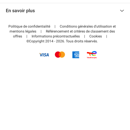
Nous contacter
Accéder à mon espace partenaire
En savoir plus
Centre d'aide
Blog
Comment ça marche ?
Politique de confidentialité
|
Conditions générales d'utilisation et
Wiki
mentions légales
|
Référencement et critères de classement des
Régler votre stationnement FLOW
offres
|
Informations précontractuelles
|
Cookies
|
Guide du stationnement
©Copyright 2014 - 2026. Tous droits réservés.