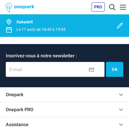
PRO
Sabadell
Le
11 août
de
18:45
à
19:45
Inscrivez-vous à notre newsletter :
E-mail
OK
Onepark
Charte des avis clients
Onepark PRO
Recrutement
Louer plusieurs places de parking pour mon entreprise
Assistance
Devenir partenaire