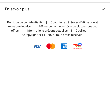
Nous contacter
Accéder à mon espace partenaire
En savoir plus
Centre d'aide
Blog
Comment ça marche ?
Politique de confidentialité
|
Conditions générales d'utilisation et
Wiki
mentions légales
|
Référencement et critères de classement des
Régler votre stationnement FLOW
offres
|
Informations précontractuelles
|
Cookies
|
Guide du stationnement
©Copyright 2014 - 2026. Tous droits réservés.