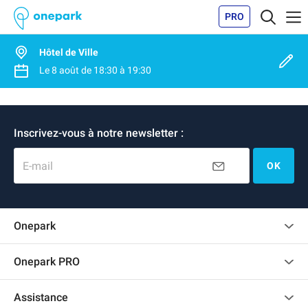
PRO
Hôtel de Ville
Le
8 août
de
18:30
à
19:30
Inscrivez-vous à notre newsletter :
E-mail
OK
Onepark
Charte des avis clients
Onepark PRO
Recrutement
Louer plusieurs places de parking pour mon entreprise
Assistance
Devenir partenaire