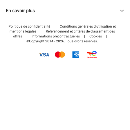
Nous contacter
Accéder à mon espace partenaire
En savoir plus
Centre d'aide
Blog
Comment ça marche ?
Politique de confidentialité
|
Conditions générales d'utilisation et
Wiki
mentions légales
|
Référencement et critères de classement des
Régler votre stationnement FLOW
offres
|
Informations précontractuelles
|
Cookies
|
Guide du stationnement
©Copyright 2014 - 2026. Tous droits réservés.