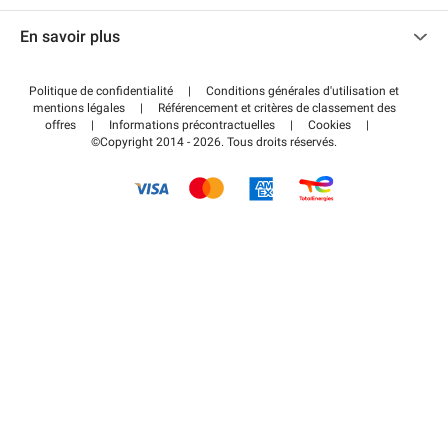
Nous contacter
Accéder à mon espace partenaire
En savoir plus
Centre d'aide
Blog
Comment ça marche ?
Politique de confidentialité
|
Conditions générales d'utilisation et
Wiki
mentions légales
|
Référencement et critères de classement des
Régler votre stationnement FLOW
offres
|
Informations précontractuelles
|
Cookies
|
Guide du stationnement
©Copyright 2014 - 2026. Tous droits réservés.