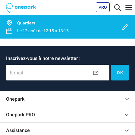
PRO
Quartiers
Le
12 août
de
12:15
à
13:15
Inscrivez-vous à notre newsletter :
E-mail
OK
Onepark
Charte des avis clients
Onepark PRO
Recrutement
Louer plusieurs places de parking pour mon entreprise
Assistance
Devenir partenaire