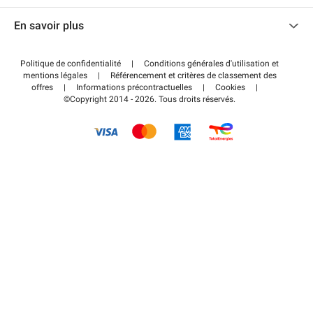
Nous contacter
Accéder à mon espace partenaire
En savoir plus
Centre d'aide
Blog
Comment ça marche ?
Politique de confidentialité
|
Conditions générales d'utilisation et
Wiki
mentions légales
|
Référencement et critères de classement des
Régler votre stationnement FLOW
offres
|
Informations précontractuelles
|
Cookies
|
Guide du stationnement
©Copyright 2014 - 2026. Tous droits réservés.