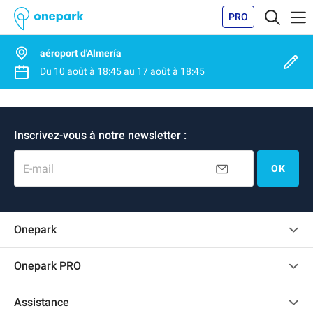
PRO
aéroport d'Almería
Du
10 août
à
18:45
au
17 août
à
18:45
Inscrivez-vous à notre newsletter :
E-mail
OK
Onepark
Charte des avis clients
Onepark PRO
Recrutement
Louer plusieurs places de parking pour mon entreprise
Assistance
Devenir partenaire