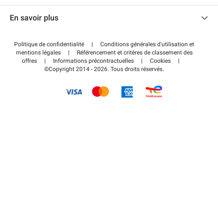
Nous contacter
Accéder à mon espace partenaire
En savoir plus
Centre d'aide
Blog
Comment ça marche ?
Politique de confidentialité
|
Conditions générales d'utilisation et
Wiki
mentions légales
|
Référencement et critères de classement des
Régler votre stationnement FLOW
offres
|
Informations précontractuelles
|
Cookies
|
Guide du stationnement
©Copyright 2014 - 2026. Tous droits réservés.