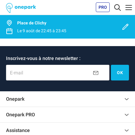
PRO
Place de Clichy
Le
9 août
de
22:45
à
23:45
Inscrivez-vous à notre newsletter :
E-mail
OK
Onepark
Charte des avis clients
Onepark PRO
Recrutement
Louer plusieurs places de parking pour mon entreprise
Assistance
Devenir partenaire