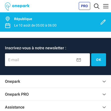
PRO
République
Le
10 août
de
05:00
à
06:00
Inscrivez-vous à notre newsletter :
E-mail
OK
Onepark
Charte des avis clients
Onepark PRO
Recrutement
Louer plusieurs places de parking pour mon entreprise
Assistance
Devenir partenaire