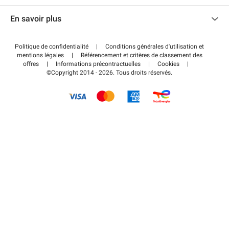
Nous contacter
Accéder à mon espace partenaire
En savoir plus
Centre d'aide
Blog
Comment ça marche ?
Politique de confidentialité
|
Conditions générales d'utilisation et
Wiki
mentions légales
|
Référencement et critères de classement des
Régler votre stationnement FLOW
offres
|
Informations précontractuelles
|
Cookies
|
Guide du stationnement
©Copyright 2014 - 2026. Tous droits réservés.