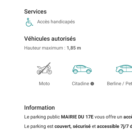
proche
Aéroport
Gare
parking
2E
touristique
Aéroport
de
Parking
de
d'événement
et
Services
de
Perpignan
Gare
Marne-
2F
Bordeaux
de
la-
Accès handicapés
Mérignac
Parking
Lille
Vallée
Aéroport
Flandres
-
Parking
de
Chessy
Véhicules autorisés
Aéroport
Roissy
TGV
de
Hauteur maximum :
1,85
m
CDG
Paris
Parking
-
Beauvais
Gare
Terminal
de
Parking
2G
Lyon-
Aéroport
Parking
Perrache
Marseille
Aéroport
Moto
Citadine
Berline / Pe
Provence
de
Rechercher
Roissy
un
CDG
parking
-
de
Information
Terminal
gare
3
Le parking public
MAIRIE DU 17E
vous offre un
accè
Parking
Le parking est
couvert, sécurisé
et
accessible 7j/7
Aéroport