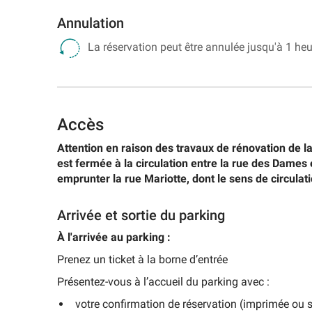
d'Orly
Annulation
-
Terminal
La réservation peut être annulée jusqu'à 1 heu
1
Parking
Aéroport
d'Orly
-
Accès
Terminal
2
Attention en raison des travaux de rénovation de l
est fermée à la circulation entre la rue des Dames
Parking
emprunter la rue Mariotte, dont le sens de circulati
Aéroport
d'Orly
-
Arrivée et sortie du parking
Terminal
3
À l'arrivée au parking :
Prenez un ticket à la borne d’entrée
Rechercher
un
Présentez-vous à l’accueil du parking avec :
parking
votre confirmation de réservation (imprimée ou su
d'aéroport