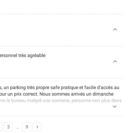
personnel très agréable
s, un parking très propre safe pratique et facile d’accès au
pour un prix correct. Nous sommes arrivés un dimanche
ans le bureau malgré une sonnerie, personne non plus dans
é obligés de revenir le lundi matin pour tout régler au
ci de mieux indiquer les horaires du personnel, et de
nd précisément on peut s’occuper de la réservation passée
3
9