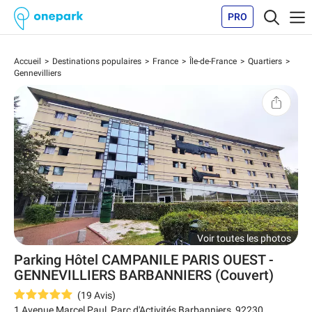
PRO
Accueil
Destinations populaires
France
Île-de-France
Quartiers
Gennevilliers
Voir toutes les photos
Parking Hôtel CAMPANILE PARIS OUEST -
GENNEVILLIERS BARBANNIERS (Couvert)
(
19
Avis
)
1 Avenue Marcel Paul, Parc d'Activités Barbanniers
,
92230