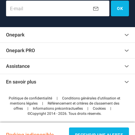
E-mail
OK
Onepark
Charte des avis clients
Onepark PRO
Recrutement
Louer plusieurs places de parking pour mon entreprise
Assistance
Devenir partenaire
Nous contacter
Accéder à mon espace partenaire
En savoir plus
Centre d'aide
Blog
Comment ça marche ?
Politique de confidentialité
|
Conditions générales d'utilisation et
Wiki
mentions légales
|
Référencement et critères de classement des
Régler votre stationnement FLOW
offres
|
Informations précontractuelles
|
Cookies
|
Guide du stationnement
©Copyright 2014 - 2026. Tous droits réservés.
Parking indisponible