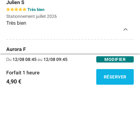
Julien S
Très bien
Stationnement juillet 2026
Très bien
Aurora F
Bien
Du
12/08 08:45
au
12/08 09:45
MODIFIER
Stationnement juin 2026
Bon accueil mais on m’a demandé 3 euros en plus, sans
Forfait 1 heure
justificatif, alors que j’avais réservé en ligne, sous prétexte
RÉSERVER
4,90 €
que ma voiture est longue ! Un peu étrange!
1
2
50