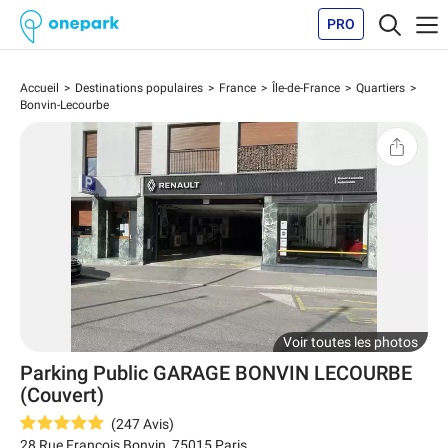
PRO
Accueil
Destinations populaires
France
Île-de-France
Quartiers
Bonvin-Lecourbe
Voir toutes les photos
Parking Public GARAGE BONVIN LECOURBE
(Couvert)
(
247
Avis
)
28 Rue François Bonvin
,
75015
Paris