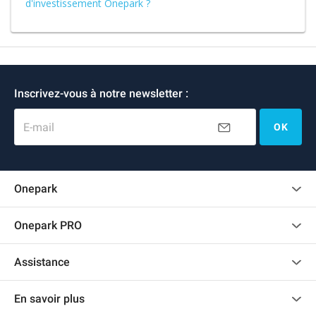
d'investissement Onepark ?
Inscrivez-vous à notre newsletter :
E-mail
OK
Onepark
Charte des avis clients
Onepark PRO
Recrutement
Louer plusieurs places de parking pour mon entreprise
Assistance
Devenir partenaire
Nous contacter
Accéder à mon espace partenaire
En savoir plus
Centre d'aide