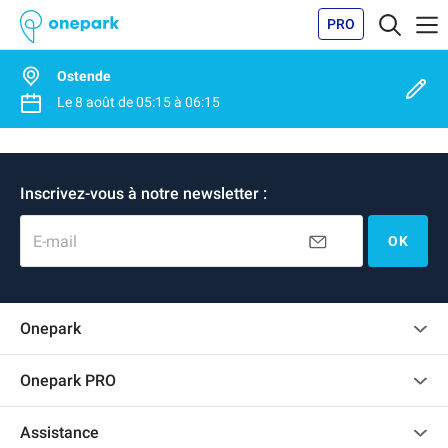
PRO
Ostende
Le
8 août
de
05:15
à
06:15
Inscrivez-vous à notre newsletter :
E-mail
OK
Onepark
Charte des avis clients
Onepark PRO
Recrutement
Louer plusieurs places de parking pour mon entreprise
Assistance
Devenir partenaire