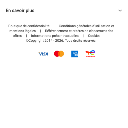
Nous contacter
Accéder à mon espace partenaire
En savoir plus
Centre d'aide
Blog
Comment ça marche ?
Politique de confidentialité
|
Conditions générales d'utilisation et
Wiki
mentions légales
|
Référencement et critères de classement des
Régler votre stationnement FLOW
offres
|
Informations précontractuelles
|
Cookies
|
Guide du stationnement
©Copyright 2014 - 2026. Tous droits réservés.