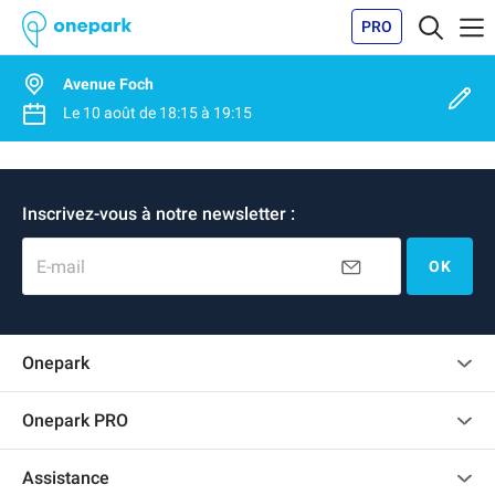
PRO
Avenue Foch
Le
10 août
de
18:15
à
19:15
Inscrivez-vous à notre newsletter :
E-mail
OK
Onepark
Charte des avis clients
Onepark PRO
Recrutement
Louer plusieurs places de parking pour mon entreprise
Assistance
Devenir partenaire