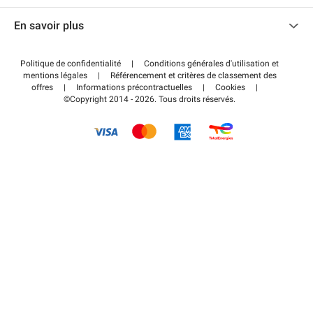
Nous contacter
Accéder à mon espace partenaire
En savoir plus
Centre d'aide
Blog
Comment ça marche ?
Politique de confidentialité
|
Conditions générales d'utilisation et
Wiki
mentions légales
|
Référencement et critères de classement des
Régler votre stationnement FLOW
offres
|
Informations précontractuelles
|
Cookies
|
Guide du stationnement
©Copyright 2014 - 2026. Tous droits réservés.