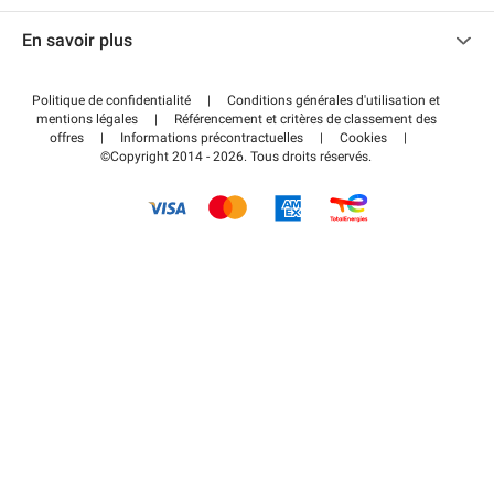
Nous contacter
Accéder à mon espace partenaire
En savoir plus
Centre d'aide
Blog
Comment ça marche ?
Politique de confidentialité
|
Conditions générales d'utilisation et
Wiki
mentions légales
|
Référencement et critères de classement des
Régler votre stationnement FLOW
offres
|
Informations précontractuelles
|
Cookies
|
Guide du stationnement
©Copyright 2014 - 2026. Tous droits réservés.