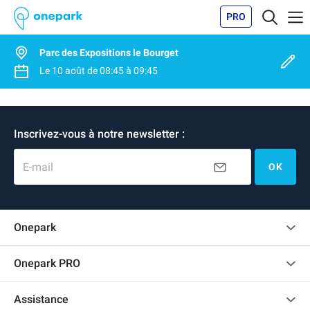
PRO
Parc des Expositions le Bourget
Le
10 août
de
08:45
à
09:45
Inscrivez-vous à notre newsletter :
E-mail
OK
Onepark
Charte des avis clients
Onepark PRO
Recrutement
Louer plusieurs places de parking pour mon entreprise
Assistance
Devenir partenaire