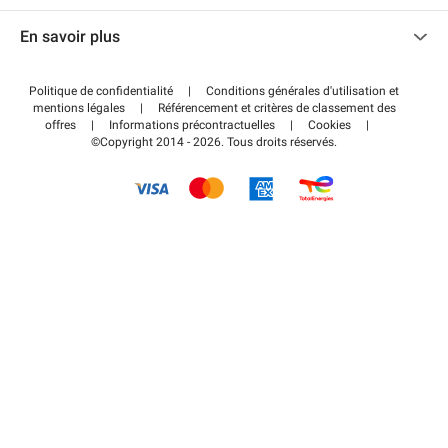
Nous contacter
Accéder à mon espace partenaire
En savoir plus
Centre d'aide
Blog
Comment ça marche ?
Politique de confidentialité
|
Conditions générales d'utilisation et
Wiki
mentions légales
|
Référencement et critères de classement des
Régler votre stationnement FLOW
offres
|
Informations précontractuelles
|
Cookies
|
Guide du stationnement
©Copyright 2014 - 2026. Tous droits réservés.