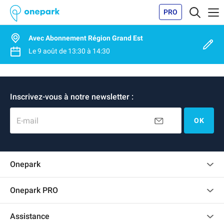
PRO
Avec Abonnement Région Grand Est
Le
9 août
de
13:30
à
14:30
Inscrivez-vous à notre newsletter :
E-mail
OK
Onepark
Charte des avis clients
Onepark PRO
Recrutement
Louer plusieurs places de parking pour mon entreprise
Assistance
Devenir partenaire