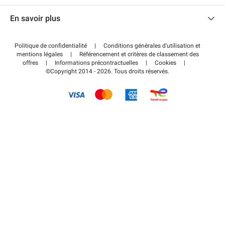
Nous contacter
Accéder à mon espace partenaire
En savoir plus
Centre d'aide
Blog
Comment ça marche ?
Politique de confidentialité
|
Conditions générales d'utilisation et
Wiki
mentions légales
|
Référencement et critères de classement des
Régler votre stationnement FLOW
offres
|
Informations précontractuelles
|
Cookies
|
Guide du stationnement
©Copyright 2014 - 2026. Tous droits réservés.