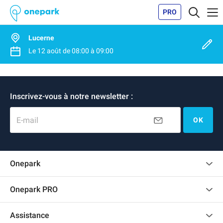
PRO
Lucerne
Le
12 août
de
08:00
à
09:00
Inscrivez-vous à notre newsletter :
E-mail
OK
Onepark
Charte des avis clients
Onepark PRO
Recrutement
Louer plusieurs places de parking pour mon entreprise
Assistance
Devenir partenaire