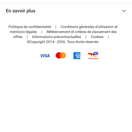
Nous contacter
Accéder à mon espace partenaire
En savoir plus
Centre d'aide
Blog
Comment ça marche ?
Politique de confidentialité
|
Conditions générales d'utilisation et
Wiki
mentions légales
|
Référencement et critères de classement des
Régler votre stationnement FLOW
offres
|
Informations précontractuelles
|
Cookies
|
Guide du stationnement
©Copyright 2014 - 2026. Tous droits réservés.