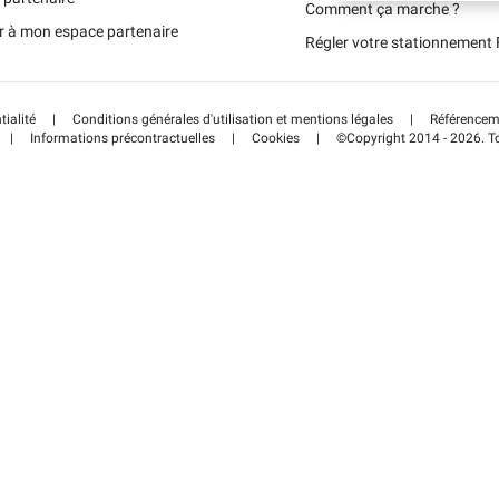
Schweiz (DE)
Comment ça marche ?
r à mon espace partenaire
Régler votre stationnemen
Suisse (FR)
tialité
|
Conditions générales d'utilisation et mentions légales
|
Référenceme
|
Informations précontractuelles
|
Cookies
|
©Copyright 2014 - 2026. To