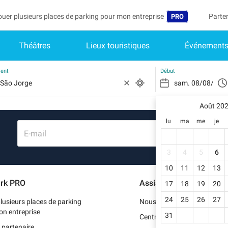
ouer plusieurs places de parking pour mon entreprise
Parte
PRO
Théâtres
Lieux touristiques
Événement
Langue
Deveni
Mo
Belgique (FR)
Accéd
ment
Début
België (NL)
Vo
In
Août 20
Deutschland (D
lu
ma
me
je
Mo
España (ES)
E-mail
Me
International (E
3
4
5
6
Me
10
11
12
13
Italia (IT)
rk PRO
Assistance
17
18
19
20
Me
Nederlands (NL
24
25
26
27
lusieurs places de parking
Nous contacter
Portugal (PT)
on entreprise
31
Centre d'aide
 partenaire