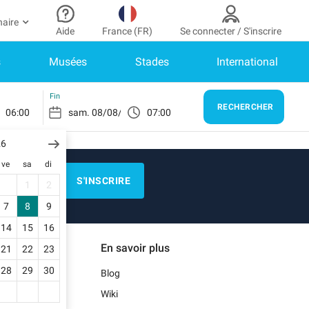
naire
Aide
France (FR)
Se connecter / S'inscrire
s
Musées
Stades
International
r partenaire
n Compte
Besoin d’aide ?
er à mon espace partenaire
Comment ça marche ?
SE CONNECTER
Fin
RECHERCHER
06:00
07:00
Centre d’aide
us n’avez pas encore de compte ?
scrivez-vous.
26
E)
Guide de stationnement
ve
sa
di
n profil
Nous contacter
S'INSCRIRE
1
2
s réservations
N)
Blog
7
8
9
s informations de paiement
14
15
16
Notre application mobile
En savoir plus
21
22
23
s factures
)
28
29
30
Blog
Wiki