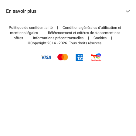
Nous contacter
Accéder à mon espace partenaire
En savoir plus
Centre d'aide
Blog
Comment ça marche ?
Politique de confidentialité
|
Conditions générales d'utilisation et
Wiki
mentions légales
|
Référencement et critères de classement des
Régler votre stationnement FLOW
offres
|
Informations précontractuelles
|
Cookies
|
Guide du stationnement
©Copyright 2014 - 2026. Tous droits réservés.