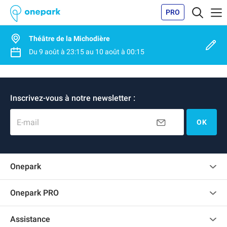
PRO
Théâtre de la Michodière
Du
9 août
à
23:15
au
10 août
à
00:15
Inscrivez-vous à notre newsletter :
E-mail
OK
Onepark
Charte des avis clients
Onepark PRO
Recrutement
Louer plusieurs places de parking pour mon entreprise
Assistance
Devenir partenaire