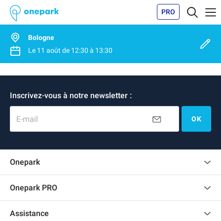
PRO
Bologne
Le
11 août
de
12:30
à
13:30
Inscrivez-vous à notre newsletter :
E-mail
OK
Onepark
Charte des avis clients
Onepark PRO
Recrutement
Louer plusieurs places de parking pour mon entreprise
Assistance
Devenir partenaire