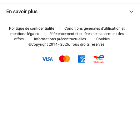
Nous contacter
Accéder à mon espace partenaire
En savoir plus
Centre d'aide
Blog
Comment ça marche ?
Politique de confidentialité
|
Conditions générales d'utilisation et
Wiki
mentions légales
|
Référencement et critères de classement des
Régler votre stationnement FLOW
offres
|
Informations précontractuelles
|
Cookies
|
Guide du stationnement
©Copyright 2014 - 2026. Tous droits réservés.