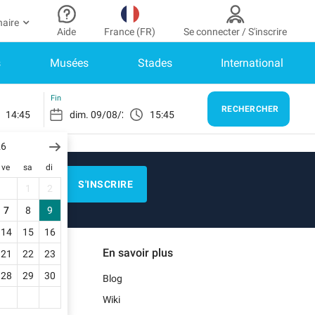
naire
Aide
France (FR)
Se connecter / S'inscrire
s
Musées
Stades
International
r partenaire
n Compte
Besoin d’aide ?
er à mon espace partenaire
Comment ça marche ?
SE CONNECTER
Fin
RECHERCHER
14:45
15:45
Centre d’aide
us n’avez pas encore de compte ?
scrivez-vous.
26
E)
Guide de stationnement
ve
sa
di
n profil
Nous contacter
S'INSCRIRE
1
2
s réservations
N)
Blog
7
8
9
s informations de paiement
14
15
16
Notre application mobile
En savoir plus
21
22
23
s factures
)
28
29
30
Blog
Wiki