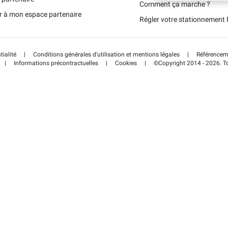
Schweiz (DE)
Comment ça marche ?
r à mon espace partenaire
Régler votre stationnemen
Suisse (FR)
tialité
|
Conditions générales d'utilisation et mentions légales
|
Référenceme
|
Informations précontractuelles
|
Cookies
|
©Copyright 2014 - 2026. To