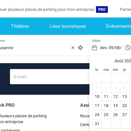
ouer plusieurs places de parking pour mon entreprise
Parte
PRO
Théâtres
Lieux touristiques
Événement
Langue
Deveni
Mo
Belgique (FR)
Accéd
ment
Début
België (NL)
Vo
In
Août 20
Deutschland (D
lu
ma
me
je
Mo
España (ES)
E-mail
Me
International (E
3
4
5
6
Me
10
11
12
13
Italia (IT)
rk PRO
Assistance
17
18
19
20
Me
Nederlands (NL
24
25
26
27
lusieurs places de parking
Nous contacter
Portugal (PT)
on entreprise
31
Centre d'aide
 partenaire