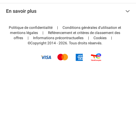
Nous contacter
Accéder à mon espace partenaire
En savoir plus
Centre d'aide
Blog
Comment ça marche ?
Politique de confidentialité
|
Conditions générales d'utilisation et
Wiki
mentions légales
|
Référencement et critères de classement des
Régler votre stationnement FLOW
offres
|
Informations précontractuelles
|
Cookies
|
Guide du stationnement
©Copyright 2014 - 2026. Tous droits réservés.