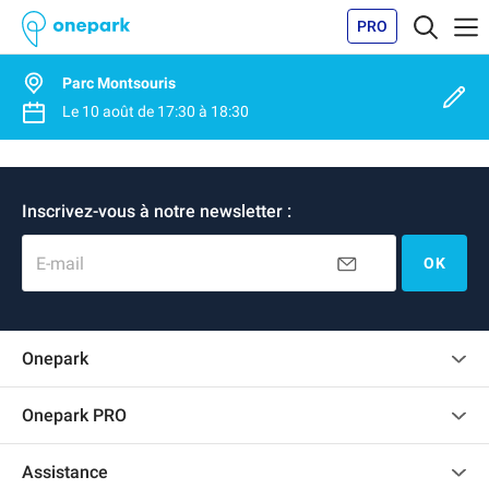
PRO
Parc Montsouris
Le
10 août
de
17:30
à
18:30
Inscrivez-vous à notre newsletter :
E-mail
OK
Onepark
Charte des avis clients
Onepark PRO
Recrutement
Louer plusieurs places de parking pour mon entreprise
Assistance
Devenir partenaire