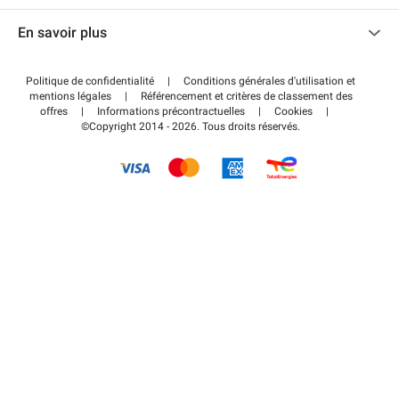
Nous contacter
Accéder à mon espace partenaire
En savoir plus
Centre d'aide
Blog
Comment ça marche ?
Politique de confidentialité
|
Conditions générales d'utilisation et
Wiki
mentions légales
|
Référencement et critères de classement des
Régler votre stationnement FLOW
offres
|
Informations précontractuelles
|
Cookies
|
Guide du stationnement
©Copyright 2014 - 2026. Tous droits réservés.