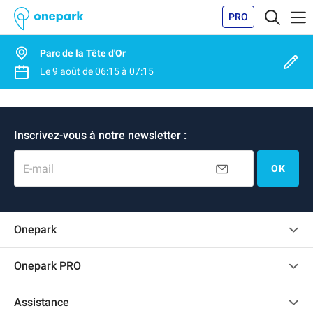
PRO
Parc de la Tête d'Or
Le
9 août
de
06:15
à
07:15
Inscrivez-vous à notre newsletter :
E-mail
OK
Onepark
Charte des avis clients
Onepark PRO
Recrutement
Louer plusieurs places de parking pour mon entreprise
Assistance
Devenir partenaire