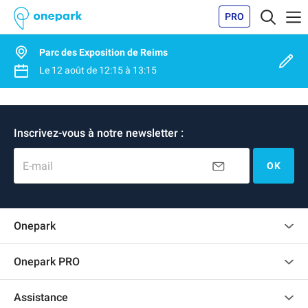
PRO
Parc des Exposition de Reims
Le
12 août
de
12:15
à
13:15
Inscrivez-vous à notre newsletter :
E-mail
OK
Onepark
Charte des avis clients
Onepark PRO
Recrutement
Louer plusieurs places de parking pour mon entreprise
Assistance
Devenir partenaire