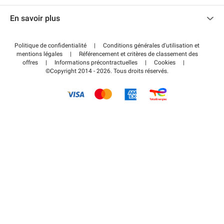
Nous contacter
Accéder à mon espace partenaire
En savoir plus
Centre d'aide
Blog
Comment ça marche ?
Politique de confidentialité
|
Conditions générales d'utilisation et
Wiki
mentions légales
|
Référencement et critères de classement des
Régler votre stationnement FLOW
offres
|
Informations précontractuelles
|
Cookies
|
Guide du stationnement
©Copyright 2014 - 2026. Tous droits réservés.