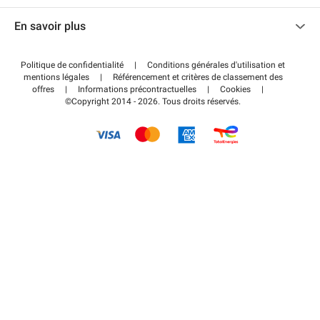
Nous contacter
Accéder à mon espace partenaire
En savoir plus
Centre d'aide
Blog
Comment ça marche ?
Politique de confidentialité
|
Conditions générales d'utilisation et
Wiki
mentions légales
|
Référencement et critères de classement des
Régler votre stationnement FLOW
offres
|
Informations précontractuelles
|
Cookies
|
Guide du stationnement
©Copyright 2014 - 2026. Tous droits réservés.