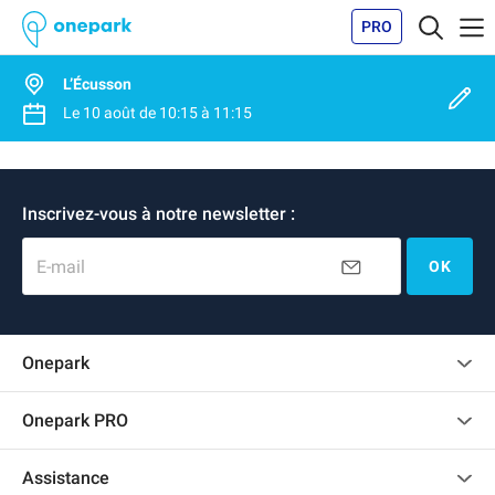
PRO
L’Écusson
Le
10 août
de
10:15
à
11:15
Inscrivez-vous à notre newsletter :
E-mail
OK
Onepark
Charte des avis clients
Onepark PRO
Recrutement
Louer plusieurs places de parking pour mon entreprise
Assistance
Devenir partenaire