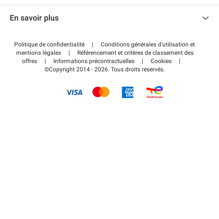
Nous contacter
Accéder à mon espace partenaire
En savoir plus
Centre d'aide
Blog
Comment ça marche ?
Politique de confidentialité
|
Conditions générales d'utilisation et
Wiki
mentions légales
|
Référencement et critères de classement des
Régler votre stationnement FLOW
offres
|
Informations précontractuelles
|
Cookies
|
Guide du stationnement
©Copyright 2014 - 2026. Tous droits réservés.