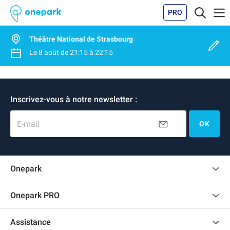
PRO
Théâtre National de Strasbourg
Le
8 août
de
21:15
à
22:15
Inscrivez-vous à notre newsletter :
E-mail
OK
Onepark
Charte des avis clients
Onepark PRO
Recrutement
Louer plusieurs places de parking pour mon entreprise
Assistance
Devenir partenaire